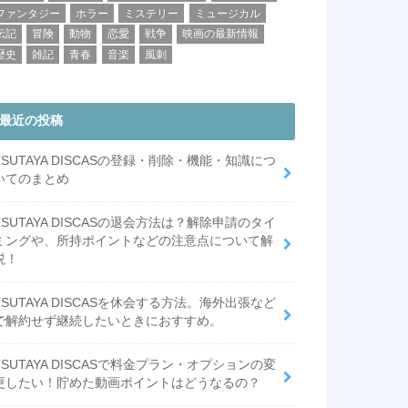
ファンタジー
ホラー
ミステリー
ミュージカル
伝記
冒険
動物
恋愛
戦争
映画の最新情報
歴史
雑記
青春
音楽
風刺
最近の投稿
TSUTAYA DISCASの登録・削除・機能・知識につ
いてのまとめ
TSUTAYA DISCASの退会方法は？解除申請のタイ
ミングや、所持ポイントなどの注意点について解
説！
TSUTAYA DISCASを休会する方法。海外出張など
で解約せず継続したいときにおすすめ。
TSUTAYA DISCASで料金プラン・オプションの変
更したい！貯めた動画ポイントはどうなるの？