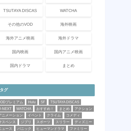
TSUTAYA DISCAS
WATCHA
その他のVOD
海外映画
海外アニメ映画
海外ドラマ
国内映画
国内アニメ映画
国内ドラマ
まとめ
タグ
FODプレミアム
Hulu
SF
TSUTAYA DISCAS
U-NEXT
WATCHA
おすすめ！
まとめ
アクション
アニメーション
イベント
クライム
コメディ
サスペンス
ジブリ
スポーツ
スリラー
ディズニー
ニュース
パニック
ヒューマンドラマ
ファミリー