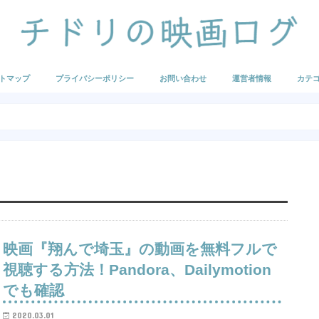
トマップ
プライバシーポリシー
お問い合わせ
運営者情報
カテ
映画の
海外映
海外ア
国内映
国内ア
U-NE
Hulu
FOD
まとめ
映画『翔んで埼玉』の動画を無料フルで
視聴する方法！Pandora、Dailymotion
でも確認
2020.03.01