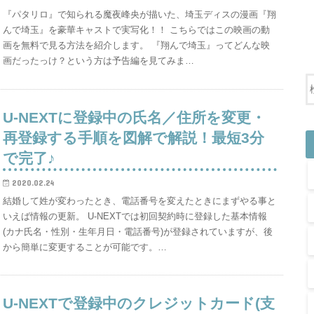
『パタリロ』で知られる魔夜峰央が描いた、埼玉ディスの漫画『翔
んで埼玉』を豪華キャストで実写化！！ こちらではこの映画の動
画を無料で見る方法を紹介します。 『翔んで埼玉』ってどんな映
画だったっけ？という方は予告編を見てみま…
U-NEXTに登録中の氏名／住所を変更・
再登録する手順を図解で解説！最短3分
で完了♪
2020.02.24
結婚して姓が変わったとき、電話番号を変えたときにまずやる事と
いえば情報の更新。 U-NEXTでは初回契約時に登録した基本情報
(カナ氏名・性別・生年月日・電話番号)が登録されていますが、後
から簡単に変更することが可能です。…
U-NEXTで登録中のクレジットカード(支