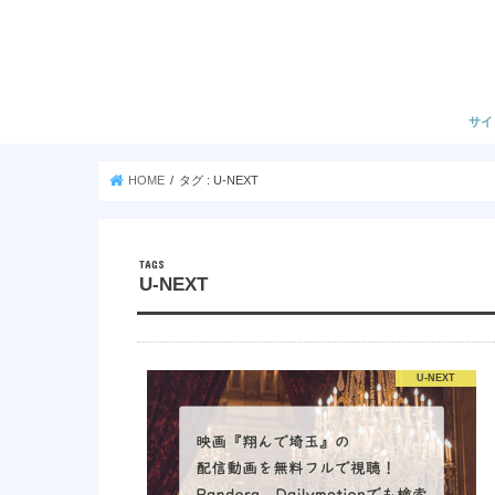
サイ
HOME
タグ : U-NEXT
U-NEXT
U-NEXT