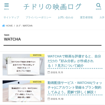
menu
search
サイトマップ
プライバシーポリシー
お問い合わせ
運営者情報
カテ
HOME
タグ : WATCHA
WATCHA
WATCHA
WATCHAで映画を評価すると、自分
だけの『好み分析』が作成され
る！？見方について紹介
2020.11.11
WATCHA
動画配信サービス・WATCHA(ウォッ
チャ)にアカウント登録＆プラン契約
してみよう。図解で詳しく解説！
2020.11.10