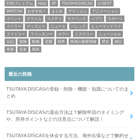
FODプレミアム
Hulu
SF
TSUTAYA DISCAS
U-NEXT
WATCHA
おすすめ！
まとめ
アクション
アニメーション
イベント
クライム
コメディ
サスペンス
ジブリ
スポーツ
スリラー
ディズニー
ニュース
パニック
ヒューマンドラマ
ファミリー
ファンタジー
ホラー
ミステリー
ミュージカル
伝記
冒険
動物
恋愛
戦争
映画の最新情報
歴史
雑記
青春
音楽
風刺
最近の投稿
TSUTAYA DISCASの登録・削除・機能・知識についてのま
とめ
TSUTAYA DISCASの退会方法は？解除申請のタイミング
や、所持ポイントなどの注意点について解説！
TSUTAYA DISCASを休会する方法。海外出張などで解約せ