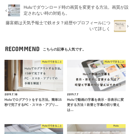
Huluでダウンロード時の画質を変更する方法。画質が設
定されない時の対処も。
藤富郷は天気予報士で鉄オタ？経歴やプロフィールにつ
いて詳しく
RECOMMEND
こちらの記事も人気です。
Huluでできること
Huluでできること
2019.7.18
2019.7.7
Huluでログアウトをする方法。簡単15
Huluで動画の字幕を表示・非表示に変
秒で完了するPC・スマホ・アプリ…
更する方法！吹替と字幕の切り替え
は…
Huluでできること
Hulu