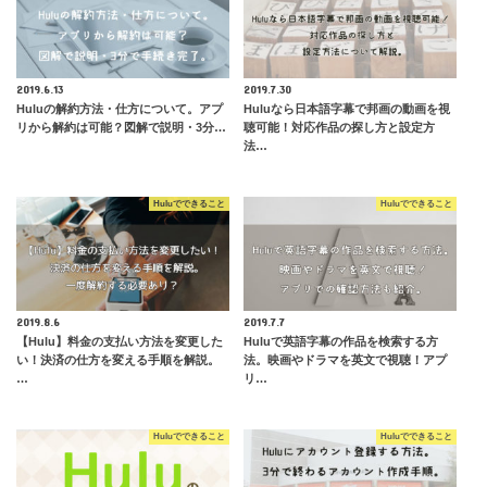
2019.6.13
2019.7.30
Huluの解約方法・仕方について。アプ
Huluなら日本語字幕で邦画の動画を視
リから解約は可能？図解で説明・3分…
聴可能！対応作品の探し方と設定方
法…
Huluでできること
Huluでできること
2019.8.6
2019.7.7
【Hulu】料金の支払い方法を変更した
Huluで英語字幕の作品を検索する方
い！決済の仕方を変える手順を解説。
法。映画やドラマを英文で視聴！アプ
…
リ…
Huluでできること
Huluでできること