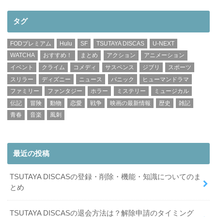
タグ
FODプレミアム
Hulu
SF
TSUTAYA DISCAS
U-NEXT
WATCHA
おすすめ！
まとめ
アクション
アニメーション
イベント
クライム
コメディ
サスペンス
ジブリ
スポーツ
スリラー
ディズニー
ニュース
パニック
ヒューマンドラマ
ファミリー
ファンタジー
ホラー
ミステリー
ミュージカル
伝記
冒険
動物
恋愛
戦争
映画の最新情報
歴史
雑記
青春
音楽
風刺
最近の投稿
TSUTAYA DISCASの登録・削除・機能・知識についてのま
とめ
TSUTAYA DISCASの退会方法は？解除申請のタイミング