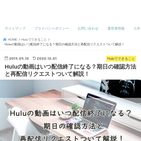
サイトマップ
プライバシーポリシー
お問い合わせ
運営者情報
カテ
HOME
Huluでできること
Huluの動画はいつ配信終了になる？期日の確認方法と再配信リクエストついて解説！
2019.09.10
2020.12.01
Huluでできること
Huluの動画はいつ配信終了になる？期日の確認方法
と再配信リクエストついて解説！