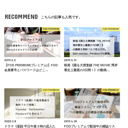
RECOMMEND
こちらの記事も人気です。
FOD PREMIUM
FOD PREMIUM
2019.6.5
2019.6.13
【FOD PREMIUM(プレミアム)】FOD
映画《踊る大捜査線 THE MOVIE 湾岸
会員番号とパスワードはどこ…
署史上最悪の3日間！》の動画…
FOD PREMIUM
FOD PREMIUM
2020.3.8
2019.6.30
ドラマ《昼顔 平日午後３時の恋人た
FODプレミアムで配信中の雑誌リス