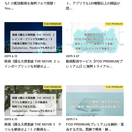
ち》の配信動画を無料フルで視聴！
ト。アプリでも120種類以上の雑誌が
You…
読…
FOD PREMIUM
FOD PREMIUM
2019.6.13
2019.5.27
映画《踊る大捜査線 THE MOVIE ２ レ
動画配信サービス【FOD PREMIUM(プ
インボーブリッジを封鎖せよ…
レミアム)】に無料トライアル…
FOD PREMIUM
FOD PREMIUM
2019.6.13
2019.7.4
映画《踊る大捜査線 THE MOVIE 3 ヤ
FOD PREMIUM(プレミアム)を解約・退
ツらを解放せよ！》の動画を…
会する方法。図解で簡単・解…