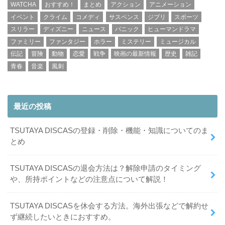
WATCHA
おすすめ！
まとめ
アクション
アニメーション
イベント
クライム
コメディ
サスペンス
ジブリ
スポーツ
スリラー
ディズニー
ニュース
パニック
ヒューマンドラマ
ファミリー
ファンタジー
ホラー
ミステリー
ミュージカル
伝記
冒険
動物
恋愛
戦争
映画の最新情報
歴史
雑記
青春
音楽
風刺
最近の投稿
TSUTAYA DISCASの登録・削除・機能・知識についてのま
とめ
TSUTAYA DISCASの退会方法は？解除申請のタイミング
や、所持ポイントなどの注意点について解説！
TSUTAYA DISCASを休会する方法。海外出張などで解約せ
ず継続したいときにおすすめ。