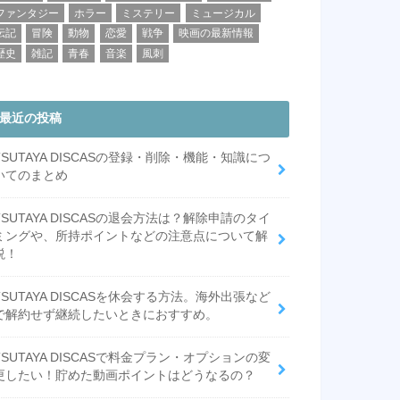
ファンタジー
ホラー
ミステリー
ミュージカル
伝記
冒険
動物
恋愛
戦争
映画の最新情報
歴史
雑記
青春
音楽
風刺
最近の投稿
TSUTAYA DISCASの登録・削除・機能・知識につ
いてのまとめ
TSUTAYA DISCASの退会方法は？解除申請のタイ
ミングや、所持ポイントなどの注意点について解
説！
TSUTAYA DISCASを休会する方法。海外出張など
で解約せず継続したいときにおすすめ。
TSUTAYA DISCASで料金プラン・オプションの変
更したい！貯めた動画ポイントはどうなるの？