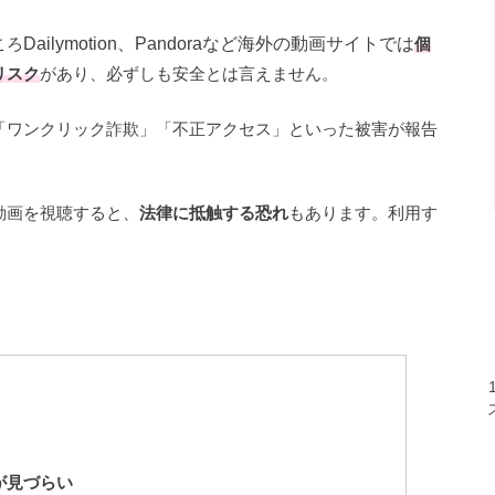
ころ
Dailymotion、Pandoraなど海外の動画サイトでは
個
リスク
があり、必ずしも安全とは言えません。
「ワンクリック詐欺」「不正アクセス」といった被害が報告
動画を視聴すると、
法律に抵触する恐れ
もあります。利用す
が見づらい