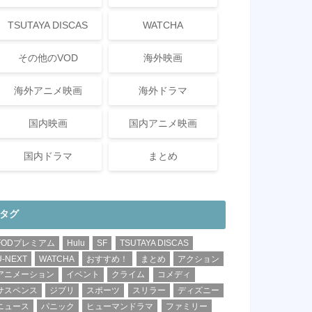
TSUTAYA DISCAS
WATCHA
その他のVOD
海外映画
海外アニメ映画
海外ドラマ
国内映画
国内アニメ映画
国内ドラマ
まとめ
タグ
FODプレミアム
Hulu
SF
TSUTAYA DISCAS
U-NEXT
WATCHA
おすすめ！
まとめ
アクション
アニメーション
イベント
クライム
コメディ
サスペンス
ジブリ
スポーツ
スリラー
ディズニー
ニュース
パニック
ヒューマンドラマ
ファミリー