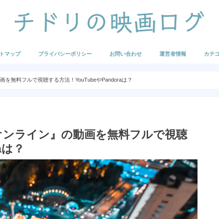
トマップ
プライバシーポリシー
お問い合わせ
運営者情報
カテ
映画の
海外映
海外ア
国内映
国内ア
U-NE
Hulu
FOD
まとめ
無料フルで視聴する方法！YouTubeやPandoraは？
オンライン』の動画を無料フルで視聴
aは？