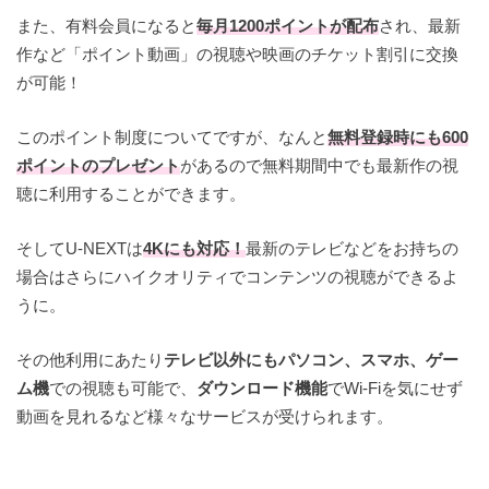
また、有料会員になると
毎月1200ポイントが配布
され、最新
作など「ポイント動画」の視聴や映画のチケット割引に交換
が可能！
このポイント制度についてですが、なんと
無料登録時にも600
ポイントのプレゼント
があるので無料期間中でも最新作の視
聴に利用することができます。
そしてU-NEXTは
4Kにも対応！
最新のテレビなどをお持ちの
場合はさらにハイクオリティでコンテンツの視聴ができるよ
うに。
その他利用にあたり
テレビ以外にもパソコン、スマホ、ゲー
ム機
での視聴も可能で、
ダウンロード機能
でWi-Fiを気にせず
動画を見れるなど様々なサービスが受けられます。