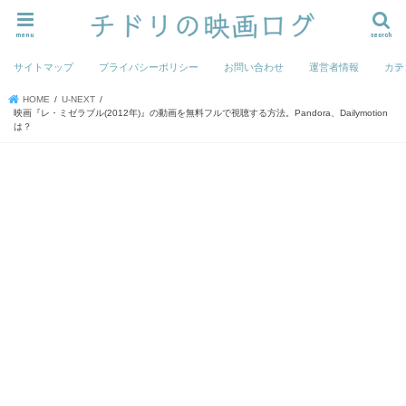
menu
search
サイトマップ
プライバシーポリシー
お問い合わせ
運営者情報
カテ
HOME
U-NEXT
映画『レ・ミゼラブル(2012年)』の動画を無料フルで視聴する方法。Pandora、Dailymotion
は？