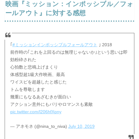
映画『ミッション：インポッシブル／フォ
ールアウト』に対する感想
｢
#ミッションインポッシブルフォールアウト
｣ 2018
前作時の｢これを上回るのは無理じゃないか｣という思いは即
効粉砕された
心拍数と悲鳴上げまくり
体感型超1級大作映画、最高
ワイスピを超越したと感じた
トムを尊敬します
幾重にもなるあざむきが面白い
アクション意外にもパリやロマンスも素敵
pic.twitter.com/l206hfXpny
— アネモネ (@nina_to_niva)
July 10, 2019