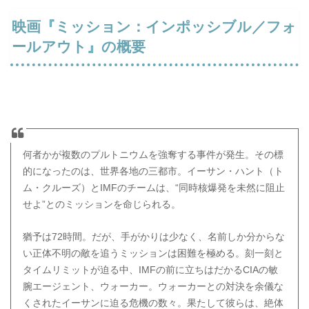
なんばパークスシネマ、大阪ステーションシティシネマ
映画『ミッション：インポッシブル／フォ
ユナイテッド・シネマ
ールアウト』の概要
109シネマズ
オンラインチケット予約「KINEZO」
何者かが複数のプルトニウムを強奪する事件が発生。その標
的になったのは、世界各地の三都市。イーサン・ハント（ト
ム・クルーズ）とIMFのチームは、“同時核爆発を未然に阻止
せよ”とのミッションを命じられる。
猶予は72時間。だが、手がかりは少なく、名前しか分からな
い正体不明の敵を追うミッションは困難を極める。刻一刻と
タイムリミットが迫る中、IMFの前に立ちはだかるCIAの敏
腕エージェント、ウォーカー。ウォーカーとの対決を余儀な
くされたイーサンに迫る危機の数々。果たして彼らは、絶体