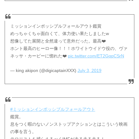
ミッションインポッシブルフォールアウト鑑賞
めっちゃくちゃ面白くて、体力使い果たしましたw
想像してた展開と全然違って意外だった。最高❤️
ホント最高のヒーロー像！！！ホワイトウイドウ役の、ヴァ
ネッサ・カービーに惚れた❤️
pic.twitter.com/ET2GqpCSrN
— king akipon (@digicaptainXXX)
July 3, 2019
#ミッションインポッシブルフォールアウト
鑑賞。
息をつく暇のないノンストップアクションとはこういう映画
の事を言う。
テロリストを捕らえるべくIMFが走る走る走る！