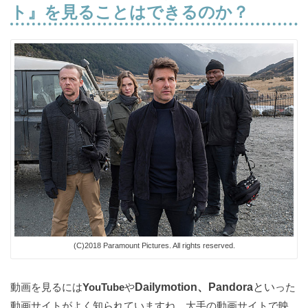
ト』を見ることはできるのか？
(C)2018 Paramount Pictures. All rights reserved.
動画を見るには
YouTube
や
Dailymotion、Pandora
とい
った
動画サイトがよく知られていますね。大手の動画サイトで映