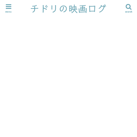
menu
search