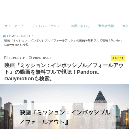
サイトマップ
プライバシーポリシー
お問い合わせ
運営者情報
カテ
HOME
U-NEXT
映画『ミッション：インポッシブル／フォールアウト』の動画を無料フルで視聴！Pandora、
Dailymotionも検索。
2019.07.11
2020.12.04
U-NEXT
映画『ミッション：インポッシブル／フォールアウ
ト』の動画を無料フルで視聴！Pandora、
Dailymotionも検索。