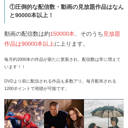
①圧倒的な配信数・動画の見放題作品はなん
と90000本以上！
動画の配信数は
約
150000本
、そのうち
見放題
作品は90000
本以上
に上ります。
毎月約2000本の作品が新たに更新され、配信数は常に増えて
います！！
DVDより前に配信される作品も多数アリ。毎月配布される
1200ポイントで視聴が可能です。