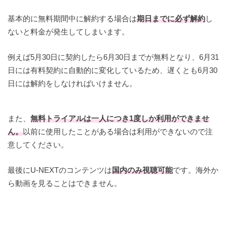
無料期間中に解約する場合は期日までに解約手続
基本的に無料期間中に解約する場合は
期日までに必ず解約
し
きを行うこと
４Kの高画質にも対応
ないと料金が発生してしまいます。
31日間無料トライアルは一度だけ
例えば5月30日に契約したら6月30日までが無料となり、6月31
海外からは視聴ができない
日には有料契約に自動的に変化しているため、遅くとも6月30
日には解約をしなければいけません。
また、
無料トライアルは一人につき1度しか利用ができませ
ん。
以前に使用したことがある場合は利用ができないので注
意してください。
最後にU-NEXTのコンテンツは
国内のみ視聴可能
です。海外か
ら動画を見ることはできません。