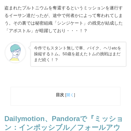
盗まれたプルトニウムを奪還するというミッションを遂行す
るイーサン達だったが、途中で何者かによって奪われてしま
う。その裏では秘密組織「シンジケート」の残党が結成した
「アポストル」が暗躍しており・・・！？
今作でもスタント無しで車、バイク、ヘリetcを
操縦するトム。50歳を超えたトムの挑戦はまだ
まだ続く！？
目次
[
開く
]
Dailymotion、Pandoraで
『ミッショ
ン：インポッシブル／フォールアウ