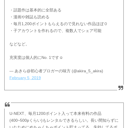
・話題作は基本的に全部ある
・漫画や雑誌も読める
・毎月1,200ポイントもらえるので見れない作品ほぼ０
このポイントは最新作など「ポイント作品」に分類
・子アカウントを作れるので、複数人でシェア可能
されている作品の視聴や、映画チケットへ引換でき
るクーポンに引き換えることもできちゃいます。
などなど。
充実度は個人的にNo. 1です☺️
1つの契約で4つのアカウントが作れる
— あきら@初心者ブロガーの味方 (@akira_5_akira)
February 5, 2019
最大4つのアカウ
ント
1人につき月額497.5円
U-NEXT、毎月1200ポイント入って本来有料の作品
(400~500pくらい)もレンタルできるらしい。長い間知らずに
いたためにめちゃくちゃポイント貯まってる。失効してるポ