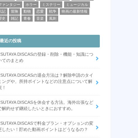
ファンタジー
ホラー
ミステリー
ミュージカル
伝記
冒険
動物
恋愛
戦争
映画の最新情報
歴史
雑記
青春
音楽
風刺
最近の投稿
TSUTAYA DISCASの登録・削除・機能・知識につ
いてのまとめ
TSUTAYA DISCASの退会方法は？解除申請のタイ
ミングや、所持ポイントなどの注意点について解
説！
TSUTAYA DISCASを休会する方法。海外出張など
で解約せず継続したいときにおすすめ。
TSUTAYA DISCASで料金プラン・オプションの変
更したい！貯めた動画ポイントはどうなるの？