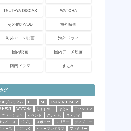
TSUTAYA DISCAS
WATCHA
その他のVOD
海外映画
海外アニメ映画
海外ドラマ
国内映画
国内アニメ映画
国内ドラマ
まとめ
タグ
FODプレミアム
Hulu
SF
TSUTAYA DISCAS
U-NEXT
WATCHA
おすすめ！
まとめ
アクション
アニメーション
イベント
クライム
コメディ
サスペンス
ジブリ
スポーツ
スリラー
ディズニー
ニュース
パニック
ヒューマンドラマ
ファミリー