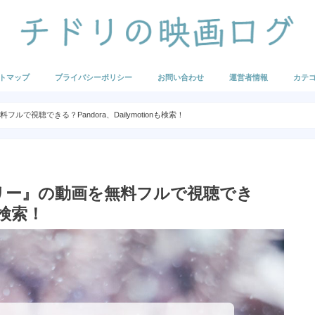
トマップ
プライバシーポリシー
お問い合わせ
運営者情報
カテ
映画の
海外映
海外ア
国内映
国内ア
U-NE
Hulu
FOD
まとめ
で視聴できる？Pandora、Dailymotionも検索！
リー』の動画を無料フルで視聴でき
onも検索！