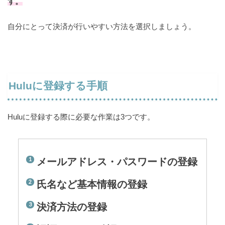
す。
自分にとって決済が行いやすい方法を選択しましょう。
Huluに登録する手順
Huluに登録する際に必要な作業は3つです。
メールアドレス・パスワードの登録
氏名など基本情報の登録
決済方法の登録