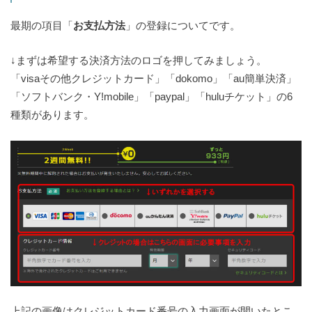
最期の項目「
お支払方法
」の登録についてです。
↓まずは希望する決済方法のロゴを押してみましょう。
「visaその他クレジットカード」「dokomo」「au簡単決済」
「ソフトバンク・Y!mobile」「paypal」「huluチケット」の6
種類があります。
上記の画像はクレジットカード番号の入力画面が開いたとこ