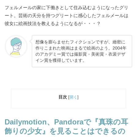
フェルメールの家に下働きとして住み込むようになったグリ
ート。芸術の天分を持つグリートに感心したフェルメールは
彼女に絵画技法を教えるようになるが・・・？
想像を膨らませたフィクションですが、緻密に
作りこまれた映画はまるで絵画のよう。2004年
のアカデミー賞では撮影賞・美術賞・衣裳デザ
イン賞を獲得しています。
目次
[
開く
]
Dailymotion、Pandoraで
『真珠の耳
飾りの少女』を見ることはできるの