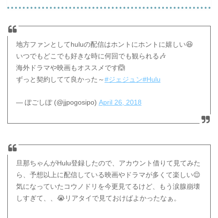
地方ファンとしてhuluの配信はホントにホントに嬉しい😆
いつでもどこでも好きな時に何回でも観られる🎶
海外ドラマや映画もオススメです🙆
ずっと契約してて良かった～
#ジェジュン
#Hulu
— ぽごしぽ (@jjpogosipo)
April 26, 2018
旦那ちゃんがHulu登録したので、アカウント借りて見てみた
ら、予想以上に配信している映画やドラマが多くて楽しい😌
気になっていたコウノドリを今更見てるけど、もう涙腺崩壊
しすぎて、、😭リアタイで見ておけばよかったなぁ。