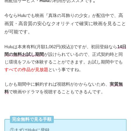
画配信サービス・
Hulu
の利用がおススメです
。
今ならHulu
でも映画『真珠の耳飾りの少女』が配信中で、
高
画質・高音質の安心なクオリティで確実に映画を見ること
が可能です
。
Huluは本来有料(月額1,062円(税込))ですが、初回登録なら
14日
間の無料お試し期間
が設けられているので、正式契約時と同
じ環境をフルで体験することができます。お試し期間中でも
すべての作品が見放題
という事ですね。
しかも期間中に解約すれば視聴料がかからないため、
実質無
料
で映画やドラマを視聴することもできるんです。
完全無料で見る手順
①まずはHuluに登録