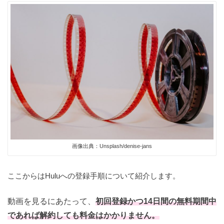
画像出典：Unsplash/denise-jans
ここからはHuluへの登録手順について紹介します。
動画を見るにあたって、
初回登録かつ14日間の無料期間中
であれば解約しても料金はかかりません。