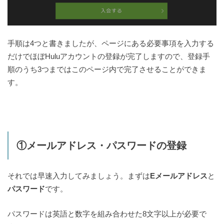
手順は4つと書きましたが、ページにある必要事項を入力する
だけでほぼHuluアカウントの登録が完了しますので、登録手
順のうち3つまではこのページ内で完了させることができま
す。
①メールアドレス・パスワードの登録
それでは早速入力してみましょう。まずは
Eメールアドレス
と
パスワード
です。
パスワードは英語と数字を組み合わせた8文字以上が必要で