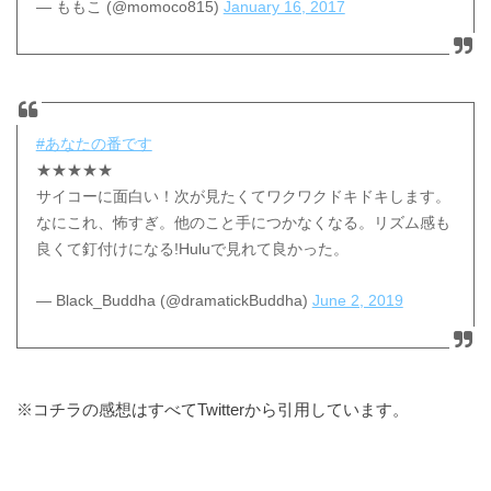
— ももこ (@momoco815)
January 16, 2017
#あなたの番です
★★★★★
サイコーに面白い！次が見たくてワクワクドキドキします。
なにこれ、怖すぎ。他のこと手につかなくなる。リズム感も
良くて釘付けになる!Huluで見れて良かった。
— Black_Buddha (@dramatickBuddha)
June 2, 2019
※コチラの感想はすべてTwitterから引用しています。