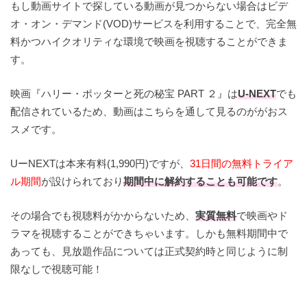
もし動画サイトで探している動画が見つからない場合はビデ
オ・オン・デマンド(VOD)サービスを利用することで、完全無
料かつハイクオリティな環境で映画を視聴することができま
す。
映画『ハリー・ポッターと死の秘宝 PART ２』は
U-NEXT
でも
配信されているため、動画はこちらを通して見るのががおス
スメです。
UーNEXTは本来有料(1,990円)ですが、
31日間の無料トライア
ル期間
が設けられており
期間中に解約することも可能です
。
その場合でも視聴料がかからないため、
実質無料
で映画やド
ラマを視聴することができちゃいます。しかも無料期間中で
あっても、見放題作品については正式契約時と同じように制
限なしで視聴可能！