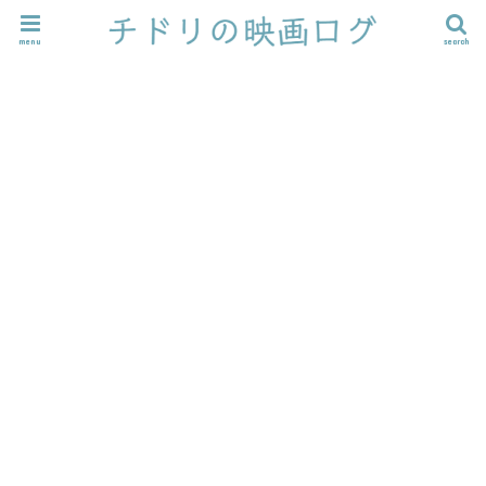
menu
search