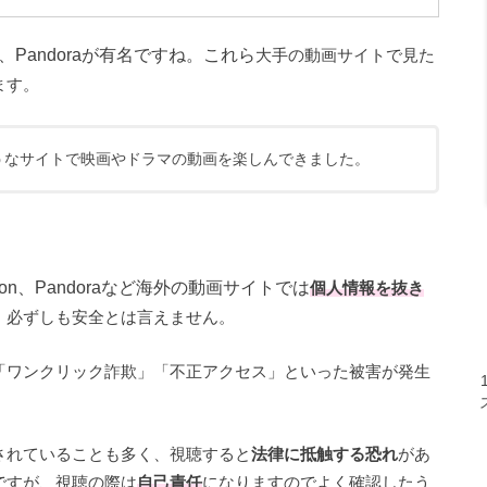
tion、Pandoraが有名ですね。これら
大手の動画サイトで見た
ます。
うなサイトで映画やドラマの動画を楽しんできました。
otion、Pandoraなど海外の動画サイトでは
個人情報を抜き
、必ずしも安全とは言えません。
「ワンクリック詐欺」「不正アクセス」といった被害が発生
されていることも多く、視聴すると
法律に抵触する恐れ
があ
ですが、視聴の際は
自己責任
になりますのでよく確認したう