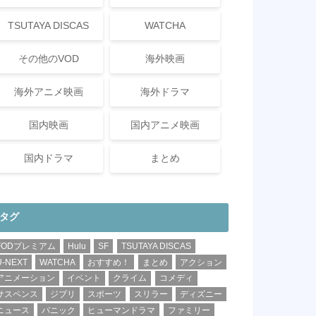
TSUTAYA DISCAS
WATCHA
その他のVOD
海外映画
海外アニメ映画
海外ドラマ
国内映画
国内アニメ映画
国内ドラマ
まとめ
タグ
FODプレミアム
Hulu
SF
TSUTAYA DISCAS
U-NEXT
WATCHA
おすすめ！
まとめ
アクション
アニメーション
イベント
クライム
コメディ
サスペンス
ジブリ
スポーツ
スリラー
ディズニー
ニュース
パニック
ヒューマンドラマ
ファミリー