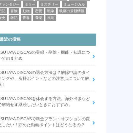
ファンタジー
ホラー
ミステリー
ミュージカル
伝記
冒険
動物
恋愛
戦争
映画の最新情報
歴史
雑記
青春
音楽
風刺
最近の投稿
TSUTAYA DISCASの登録・削除・機能・知識につ
いてのまとめ
TSUTAYA DISCASの退会方法は？解除申請のタイ
ミングや、所持ポイントなどの注意点について解
説！
TSUTAYA DISCASを休会する方法。海外出張など
で解約せず継続したいときにおすすめ。
TSUTAYA DISCASで料金プラン・オプションの変
更したい！貯めた動画ポイントはどうなるの？