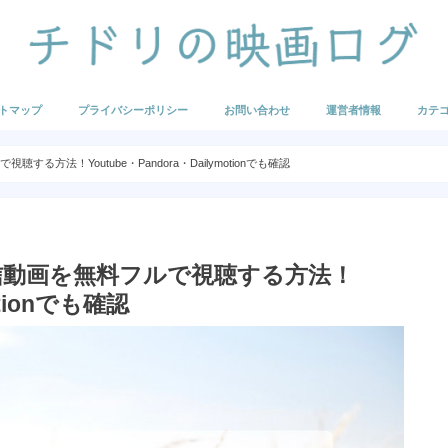
トマップ
プライバシーポリシー
お問い合わせ
運営者情報
カテ
映画の
海外映
海外ア
国内映
国内ア
U-NE
Hulu
FOD
まとめ
方法！Youtube・Pandora・Dailymotionでも確認
信動画を無料フルで視聴する方法！
otionでも確認