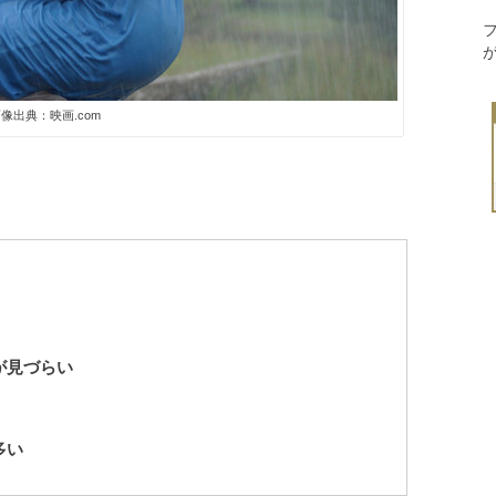
像出典：映画.com
が見づらい
多い