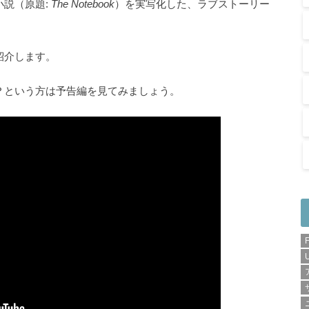
小説（原題:
The Notebook
）を実写化した、ラブストーリー
紹介します。
？という方は予告編を見てみましょう。