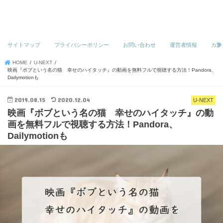
サイトマップ
プライバシーポリシー
お問い合わせ
運営者情報
カテ
HOME
U-NEXT
映画『ボブという名の猫 幸せのハイタッチ』の動画を無料フルで視聴する方法！Pandora、
Dailymotionも
2019.08.15
2020.12.04
U-NEXT
映画『ボブという名の猫 幸せのハイタッチ』の動
画を無料フルで視聴する方法！Pandora、
Dailymotionも