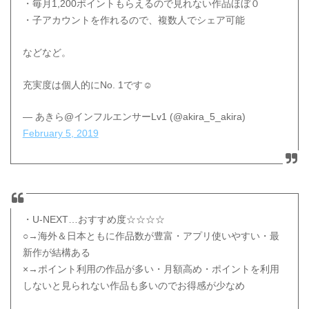
・毎月1,200ポイントもらえるので見れない作品ほぼ０
・子アカウントを作れるので、複数人でシェア可能
などなど。
充実度は個人的にNo. 1です☺️
— あきら@インフルエンサーLv1 (@akira_5_akira)
February 5, 2019
・U-NEXT…おすすめ度☆☆☆☆
○→海外＆日本ともに作品数が豊富・アプリ使いやすい・最
新作が結構ある
×→ポイント利用の作品が多い・月額高め・ポイントを利用
しないと見られない作品も多いのでお得感が少なめ