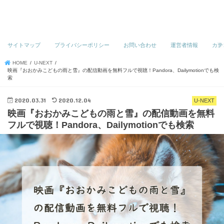
サイトマップ
プライバシーポリシー
お問い合わせ
運営者情報
カテ
HOME
U-NEXT
映画『おおかみこどもの雨と雪』の配信動画を無料フルで視聴！Pandora、Dailymotionでも検
索
2020.03.31
2020.12.04
U-NEXT
映画『おおかみこどもの雨と雪』の配信動画を無料
フルで視聴！Pandora、Dailymotionでも検索