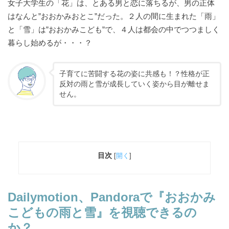
女子大学生の「花」は、とある男と恋に落ちるが、男の正体
はなんと”おおかみおとこ”だった。２人の間に生まれた「雨」
と「雪」は”おおかみこども”で、４人は都会の中でつつましく
暮らし始めるが・・・？
子育てに苦闘する花の姿に共感も！？性格が正
反対の雨と雪が成長していく姿から目が離せま
せん。
目次
[
開く
]
Dailymotion、Pandoraで
『おおかみ
こどもの雨と雪』を視聴できるの
か？