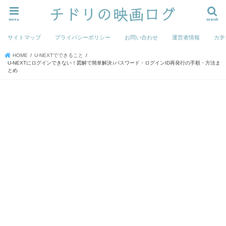
menu
search
サイトマップ
プライバシーポリシー
お問い合わせ
運営者情報
カテ
HOME
U-NEXTでできること
U-NEXTにログインできない！図解で簡単解決♪パスワード・ログインID再発行の手順・方法ま
とめ