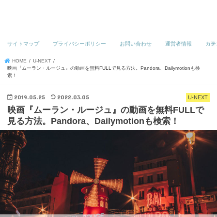
サイトマップ
プライバシーポリシー
お問い合わせ
運営者情報
カテ
HOME
U-NEXT
映画『ムーラン・ルージュ』の動画を無料FULLで見る方法。Pandora、Dailymotionも検
索！
2019.05.25
2022.03.05
U-NEXT
映画『ムーラン・ルージュ』の動画を無料FULLで
見る方法。Pandora、Dailymotionも検索！