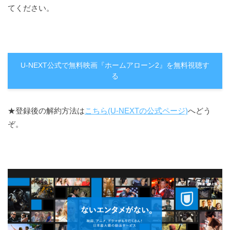
てください。
U-NEXT公式で無料映画『ホームアローン2』を無料視聴す
る
★登録後の解約方法は
こちら(U-NEXTの公式ページ)
へどう
ぞ。