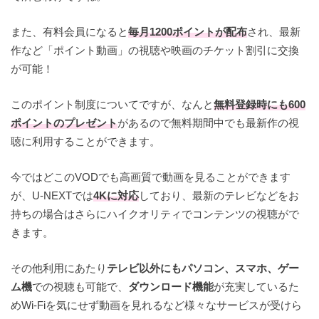
また、有料会員になると
毎月1200ポイントが配布
され、最新
作など「ポイント動画」の視聴や映画のチケット割引に交換
が可能！
このポイント制度についてですが、なんと
無料登録時にも600
ポイントのプレゼント
があるので無料期間中でも最新作の視
聴に利用することができます。
今ではどこのVODでも高画質で動画を見ることができます
が、U-NEXTでは
4Kに対応
しており、最新のテレビなどをお
持ちの場合はさらにハイクオリティでコンテンツの視聴がで
きます。
その他利用にあたり
テレビ以外にもパソコン、スマホ、ゲー
ム機
での視聴も可能で、
ダウンロード機能
が充実しているた
めWi-Fiを気にせず動画を見れるなど様々なサービスが受けら