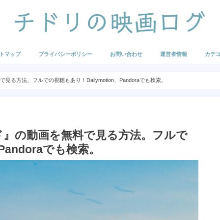
トマップ
プライバシーポリシー
お問い合わせ
運営者情報
カテ
映画の
海外映
海外ア
国内映
国内ア
U-NE
Hulu
FOD
まとめ
方法。フルでの視聴もあり！Dailymotion、Pandoraでも検索。
ド』の動画を無料で見る方法。フルで
Pandoraでも検索。