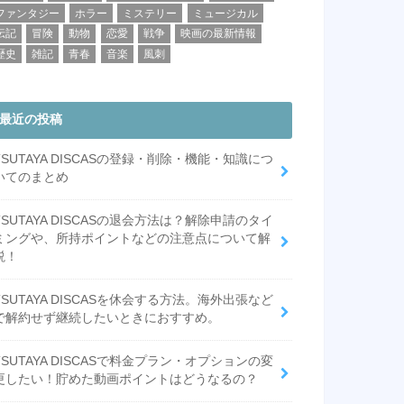
ファンタジー
ホラー
ミステリー
ミュージカル
伝記
冒険
動物
恋愛
戦争
映画の最新情報
歴史
雑記
青春
音楽
風刺
最近の投稿
TSUTAYA DISCASの登録・削除・機能・知識につ
いてのまとめ
TSUTAYA DISCASの退会方法は？解除申請のタイ
ミングや、所持ポイントなどの注意点について解
説！
TSUTAYA DISCASを休会する方法。海外出張など
で解約せず継続したいときにおすすめ。
TSUTAYA DISCASで料金プラン・オプションの変
更したい！貯めた動画ポイントはどうなるの？