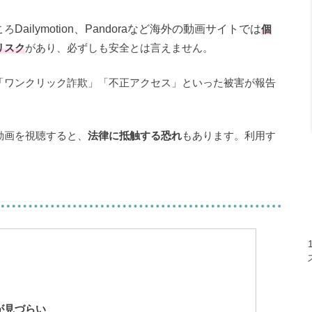
ころ
Dailymotion、Pandoraなど海外の動画サイトでは
個
リスク
があり、必ずしも安全とは言えません。
「ワンクリック詐欺」「不正アクセス」といった被害が報告
動画を視聴すると、
法律に抵触する恐れ
もあります。利用す
が見づらい