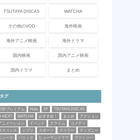
TSUTAYA DISCAS
WATCHA
その他のVOD
海外映画
海外アニメ映画
海外ドラマ
国内映画
国内アニメ映画
国内ドラマ
まとめ
タグ
FODプレミアム
Hulu
SF
TSUTAYA DISCAS
U-NEXT
WATCHA
おすすめ！
まとめ
アクション
アニメーション
イベント
クライム
コメディ
サスペンス
ジブリ
スポーツ
スリラー
ディズニー
ニュース
パニック
ヒューマンドラマ
ファミリー