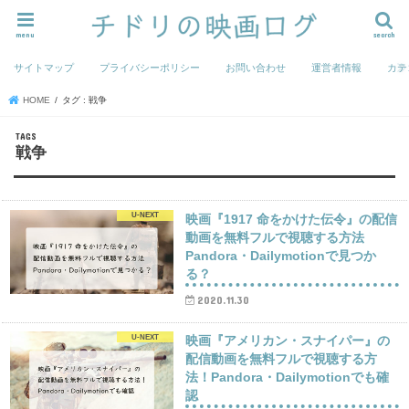
menu
search
サイトマップ
プライバシーポリシー
お問い合わせ
運営者情報
カテ
HOME
タグ : 戦争
戦争
U-NEXT
映画『1917 命をかけた伝令』の配信
動画を無料フルで視聴する方法
Pandora・Dailymotionで見つか
る？
2020.11.30
U-NEXT
映画『アメリカン・スナイパー』の
配信動画を無料フルで視聴する方
法！Pandora・Dailymotionでも確
認