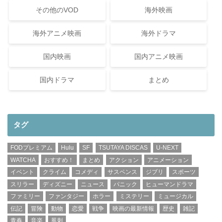
その他のVOD
海外映画
海外アニメ映画
海外ドラマ
国内映画
国内アニメ映画
国内ドラマ
まとめ
タグ
FODプレミアム
Hulu
SF
TSUTAYA DISCAS
U-NEXT
WATCHA
おすすめ！
まとめ
アクション
アニメーション
イベント
クライム
コメディ
サスペンス
ジブリ
スポーツ
スリラー
ディズニー
ニュース
パニック
ヒューマンドラマ
ファミリー
ファンタジー
ホラー
ミステリー
ミュージカル
伝記
冒険
動物
恋愛
戦争
映画の最新情報
歴史
雑記
青春
音楽
風刺