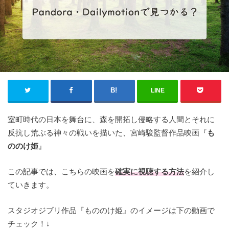
LINE
室町時代の日本を舞台に、森を開拓し侵略する人間とそれに
反抗し荒ぶる神々の戦いを描いた、宮崎駿監督作品映画『
も
ののけ姫
』
この記事では、こちらの映画を
確実に視聴する方法
を紹介し
ていきます。
スタジオジブリ作品『もののけ姫』のイメージは下の動画で
チェック！↓