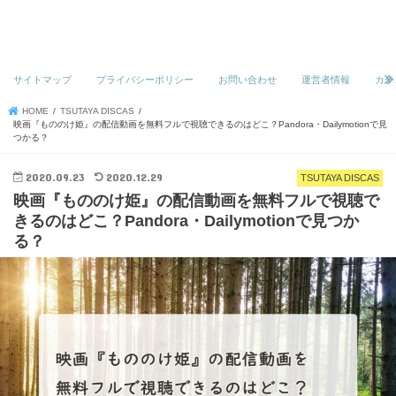
サイトマップ
プライバシーポリシー
お問い合わせ
運営者情報
カテ
HOME
TSUTAYA DISCAS
映画『もののけ姫』の配信動画を無料フルで視聴できるのはどこ？Pandora・Dailymotionで見
つかる？
2020.09.23
2020.12.29
TSUTAYA DISCAS
映画『もののけ姫』の配信動画を無料フルで視聴で
きるのはどこ？Pandora・Dailymotionで見つか
る？