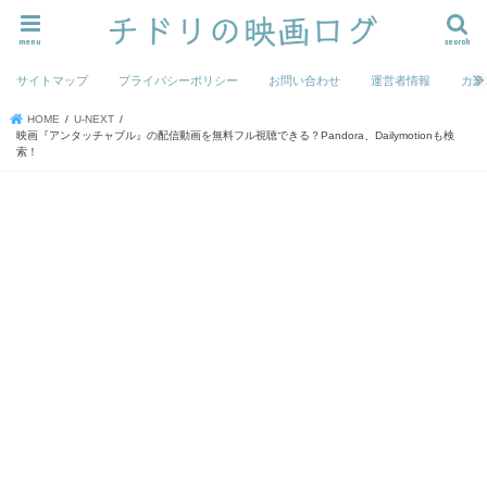
menu
search
サイトマップ
プライバシーポリシー
お問い合わせ
運営者情報
カテ
HOME
U-NEXT
映画『アンタッチャブル』の配信動画を無料フル視聴できる？Pandora、Dailymotionも検
索！