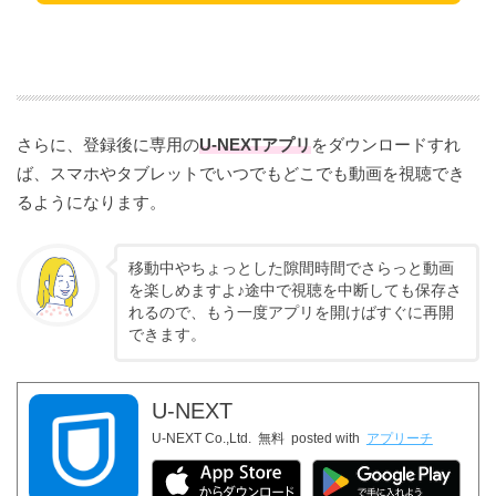
料金は一律定額1,990円
さらに、登録後に専用の
U-NEXTアプリ
をダウンロードすれ
ば、スマホやタブレットでいつでもどこでも動画を視聴でき
るようになります。
毎月1200ポイントのプレゼントがある
移動中やちょっとした隙間時間でさらっと動画
を楽しめますよ♪途中で視聴を中断しても保存さ
れるので、もう一度アプリを開けばすぐに再開
できます。
このポ
イントは最新作など「ポイント作品」に分類されて
いる作品の視聴や、映画チケットへ引換できるクー
U-NEXT
ポンに引き換えることもできちゃいます。
U-NEXT Co.,Ltd.
無料
posted with
アプリーチ
1つの契約で4つのアカウントが作れる